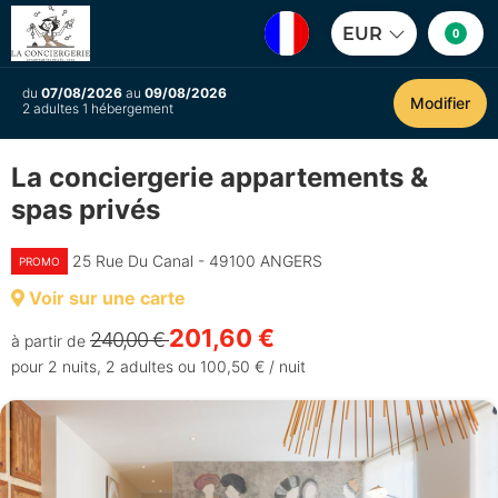
EUR
0
du
07/08/2026
au
09/08/2026
Modifier
2 adultes 1 hébergement
La conciergerie appartements &
spas privés
25 Rue Du Canal - 49100 ANGERS
PROMO
Voir sur une carte
201,60 €
240,00 €
à partir de
pour 2 nuits, 2 adultes ou 100,50 € / nuit