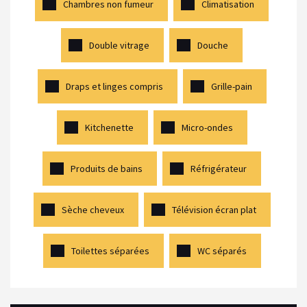
Chambres non fumeur
Climatisation
Double vitrage
Douche
Draps et linges compris
Grille-pain
Kitchenette
Micro-ondes
Produits de bains
Réfrigérateur
Sèche cheveux
Télévision écran plat
Toilettes séparées
WC séparés