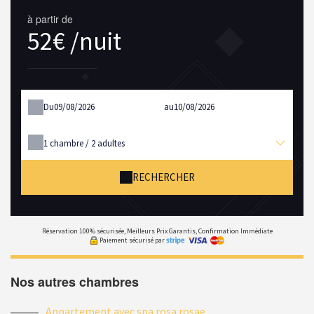
à partir de
52€ /nuit
Du
au
1
chambre /
2
adultes
RECHERCHER
Réservation 100% sécurisée, Meilleurs Prix Garantis, Confirmation Immédiate
Paiement sécurisé par
Nos autres chambres
Appartement avec spa rosa rosae