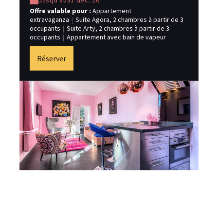
Jusqu'au
31 déc. 26
Offre valable pour :
Appartement
pro
extravaganza
|
Suite Agora, 2 chambres à partir de 3
ann
occupants
|
Suite Arty, 2 chambres à partir de 3
arr
occupants
|
Appartement avec bain de vapeur
Of
ro
Réserver
Ma
sp
ex
oc
oc