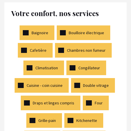
Votre confort, nos services
Baignoire
Bouilloire électrique
Cafetière
Chambres non fumeur
Climatisation
Congélateur
Cuisine - coin cuisine
Double vitrage
Draps et linges compris
Four
Grille-pain
Kitchenette