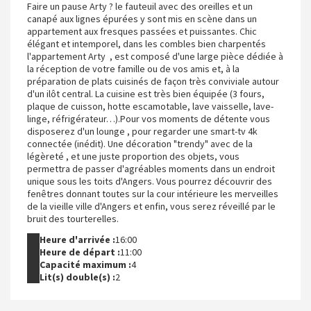
Faire un pause Arty ? le fauteuil avec des oreilles et un
canapé aux lignes épurées y sont mis en scène dans un
appartement aux fresques passées et puissantes. Chic
élégant et intemporel, dans les combles bien charpentés
l'appartement Arty , est composé d'une large pièce dédiée à
la réception de votre famille ou de vos amis et, à la
préparation de plats cuisinés de façon très conviviale autour
d'un ilôt central. La cuisine est très bien équipée (3 fours,
plaque de cuisson, hotte escamotable, lave vaisselle, lave-
linge, réfrigérateur…).Pour vos moments de détente vous
disposerez d'un lounge , pour regarder une smart-tv 4k
connectée (inédit). Une décoration "trendy" avec de la
légèreté , et une juste proportion des objets, vous
permettra de passer d'agréables moments dans un endroit
unique sous les toits d'Angers. Vous pourrez découvrir des
fenêtres donnant toutes sur la cour intérieure les merveilles
de la vieille ville d'Angers et enfin, vous serez réveillé par le
bruit des tourterelles.
Heure d'arrivée :
16:00
Heure de départ :
11:00
Capacité maximum :
4
Lit(s) double(s) :
2